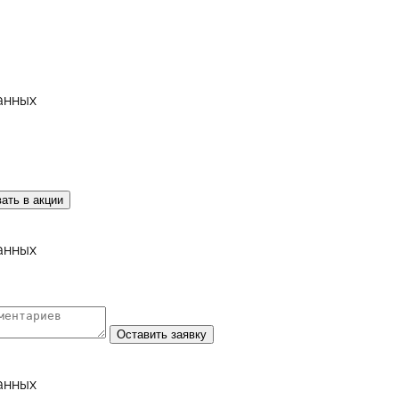
анных
ать в акции
анных
Оставить заявку
анных