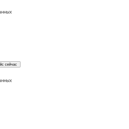
анных
йс сейчас
анных